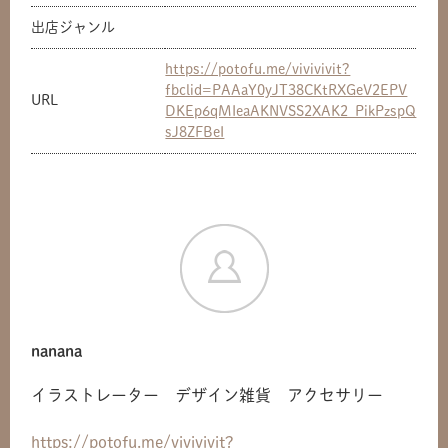
出店ジャンル
https://potofu.me/vivivivit?
fbclid=PAAaY0yJT38CKtRXGeV2EPV
URL
DKEp6qMIeaAKNVSS2XAK2_PikPzspQ
sJ8ZFBeI
nanana
イラストレーター デザイン雑貨 アクセサリー
https://potofu.me/vivivivit?