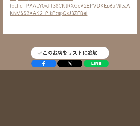
fbclid=PAAaY0yJT38CKtRXGeV2EPVDKEp6qMIeaA
KNVSS2XAK2_PikPzspQsJ8ZFBeI
このお店をリストに追加