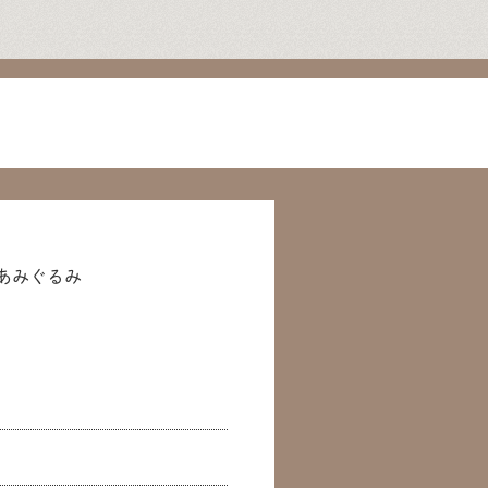
あみぐるみ
。