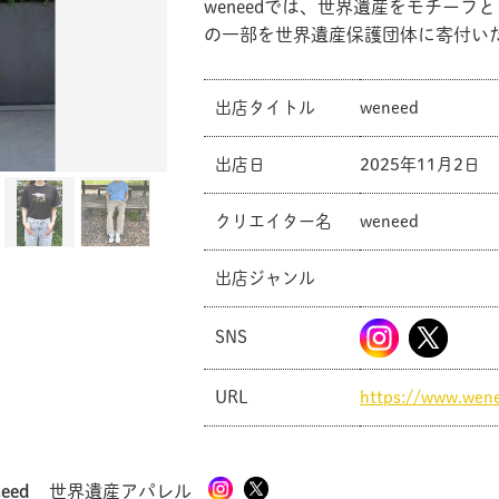
weneedでは、世界遺産をモチーフ
の一部を世界遺産保護団体に寄付い
出店タイトル
weneed
出店日
2025年11月2日
共有方法を選択
クリエイター名
weneed
出店ジャンル
SNS
URL
https://www.wen
eed
世界遺産アパレル