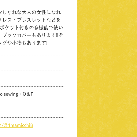
おしゃれな大人の女性になれ
クレス・ブレスレットなどを
やポケット付きの多機能で使い
ブックカバーもあります‼︎そ
グや小物もあります‼︎
ko sewing・O＆F
om/@4mamicchi8