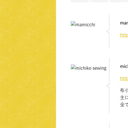
mam
htt
mic
htt
布
主
全