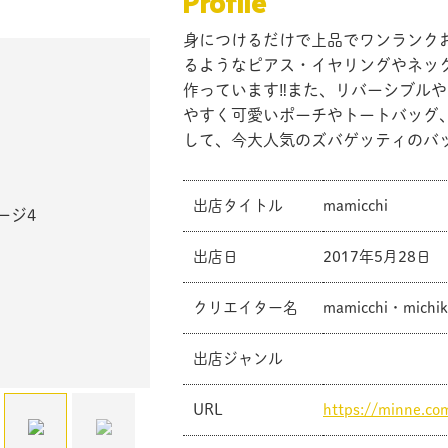
Profile
身につけるだけで上品でワンランク
るようなピアス・イヤリングやネッ
作っています‼︎また、リバーシブル
やすく可愛いポーチやトートバッグ、
して、今大人気のズバゲッティのバッ
出店タイトル
mamicchi
出店日
2017年5月28日
クリエイター名
mamicchi・michi
出店ジャンル
共有方法を選択
URL
https://minne.c