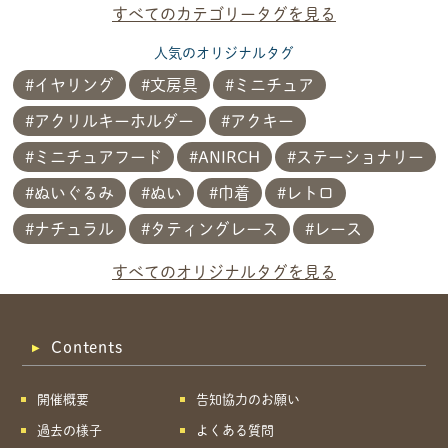
すべてのカテゴリータグを見る
人気のオリジナルタグ
イヤリング
文房具
ミニチュア
アクリルキーホルダー
アクキー
ミニチュアフード
ANIRCH
ステーショナリー
ぬいぐるみ
ぬい
巾着
レトロ
ナチュラル
タティングレース
レース
共有方法を選択
すべてのオリジナルタグを見る
Contents
開催概要
告知協力のお願い
過去の様子
よくある質問