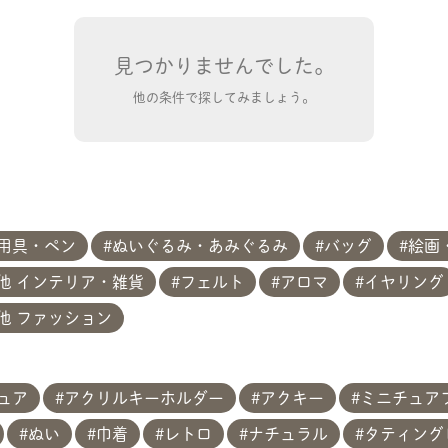
見つかりませんでした。
他の条件で探してみましょう。
用具・ペン
ぬいぐるみ・あみぐるみ
バッグ
絵画
他 インテリア・雑貨
フェルト
アロマ
イヤリング
他 ファッション
共有方法を選択
ュア
アクリルキーホルダー
アクキー
ミニチュア
ぬい
巾着
レトロ
ナチュラル
タティング