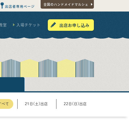
全国のハンドメイドマルシェ
出店者専用ページ
教室
入場チケット
出店お申し込み
すべて
21日(土)出店
22日(日)出店