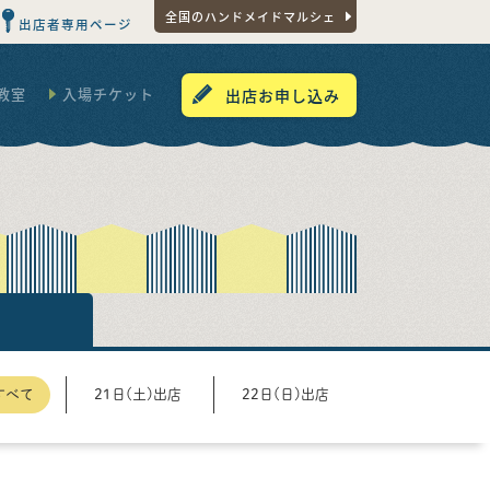
全国のハンドメイドマルシェ
出店者専用ページ
教室
入場チケット
出店お申し込み
すべて
21日(土)出店
22日(日)出店