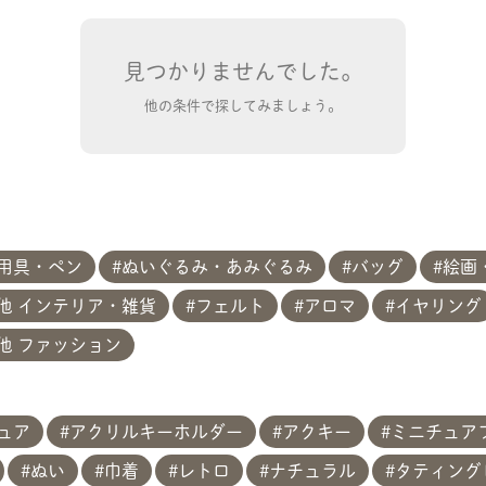
見つかりませんでした。
他の条件で探してみましょう。
用具・ペン
ぬいぐるみ・あみぐるみ
バッグ
絵画
他 インテリア・雑貨
フェルト
アロマ
イヤリング
他 ファッション
共有方法を選択
ュア
アクリルキーホルダー
アクキー
ミニチュア
ぬい
巾着
レトロ
ナチュラル
タティング