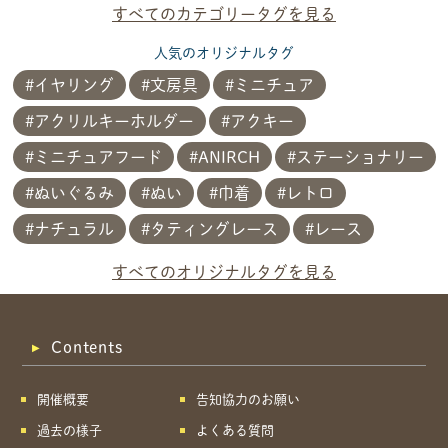
すべてのカテゴリータグを見る
人気のオリジナルタグ
イヤリング
文房具
ミニチュア
アクリルキーホルダー
アクキー
ミニチュアフード
ANIRCH
ステーショナリー
ぬいぐるみ
ぬい
巾着
レトロ
ナチュラル
タティングレース
レース
共有方法を選択
すべてのオリジナルタグを見る
Contents
開催概要
告知協力のお願い
過去の様子
よくある質問