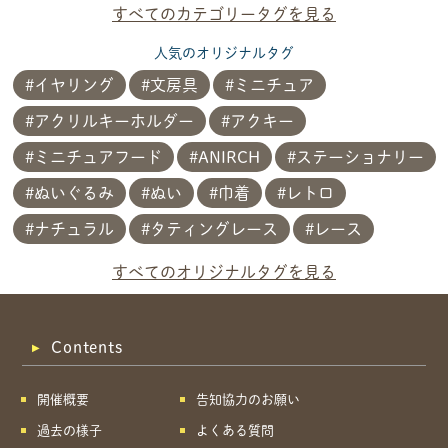
すべてのカテゴリータグを見る
人気のオリジナルタグ
イヤリング
文房具
ミニチュア
アクリルキーホルダー
アクキー
ミニチュアフード
ANIRCH
ステーショナリー
ぬいぐるみ
ぬい
巾着
レトロ
ナチュラル
タティングレース
レース
共有方法を選択
すべてのオリジナルタグを見る
Contents
開催概要
告知協力のお願い
過去の様子
よくある質問