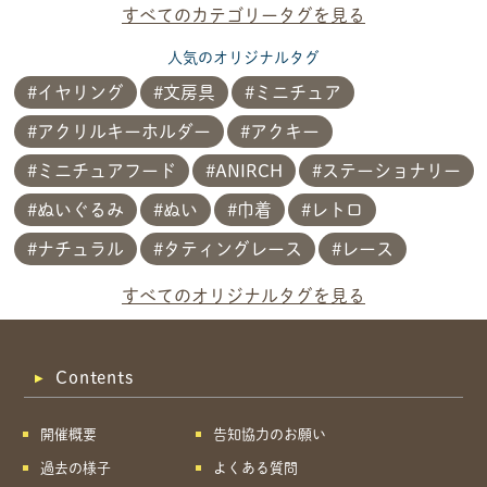
すべてのカテゴリータグを見る
人気のオリジナルタグ
イヤリング
文房具
ミニチュア
アクリルキーホルダー
アクキー
ミニチュアフード
ANIRCH
ステーショナリー
ぬいぐるみ
ぬい
巾着
レトロ
ナチュラル
タティングレース
レース
共有方法を選択
すべてのオリジナルタグを見る
Contents
開催概要
告知協力のお願い
過去の様子
よくある質問