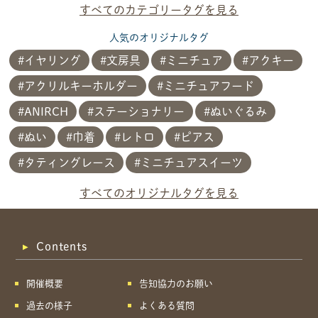
すべてのカテゴリータグを見る
人気のオリジナルタグ
イヤリング
文房具
ミニチュア
アクキー
アクリルキーホルダー
ミニチュアフード
ANIRCH
ステーショナリー
ぬいぐるみ
ぬい
巾着
レトロ
ピアス
タティングレース
ミニチュアスイーツ
共有方法を選択
すべてのオリジナルタグを見る
Contents
開催概要
告知協力のお願い
過去の様子
よくある質問