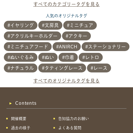
すべてのカテゴリータグを見る
人気のオリジナルタグ
イヤリング
文房具
ミニチュア
アクリルキーホルダー
アクキー
ミニチュアフード
ANIRCH
ステーショナリー
ぬいぐるみ
ぬい
巾着
レトロ
ナチュラル
タティングレース
レース
共有方法を選択
すべてのオリジナルタグを見る
Contents
開催概要
告知協力のお願い
過去の様子
よくある質問