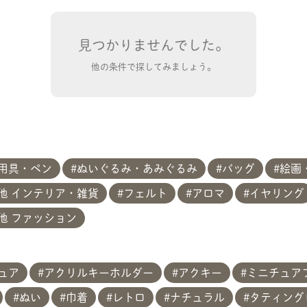
見つかりませんでした。
他の条件で探してみましょう。
用具・ペン
ぬいぐるみ・あみぐるみ
バッグ
絵画
他 インテリア・雑貨
フェルト
アロマ
イヤリング
他 ファッション
共有方法を選択
ュア
アクリルキーホルダー
アクキー
ミニチュア
ぬい
巾着
レトロ
ナチュラル
タティング