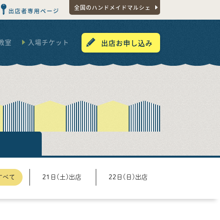
全国のハンドメイドマルシェ
出店者専用ページ
教室
入場チケット
出店お申し込み
すべて
21日(土)出店
22日(日)出店