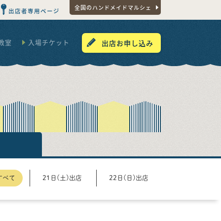
全国のハンドメイドマルシェ
出店者専用ページ
教室
入場チケット
出店お申し込み
すべて
21日(土)出店
22日(日)出店