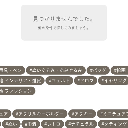
見つかりませんでした。
他の条件で探してみましょう。
用具・ペン
ぬいぐるみ・あみぐるみ
バッグ
絵画
他 インテリア・雑貨
フェルト
アロマ
イヤリング
他 ファッション
共有方法を選択
ュア
アクリルキーホルダー
アクキー
ミニチュア
ぬい
巾着
レトロ
ナチュラル
タティング