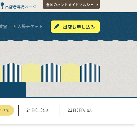
全国のハンドメイドマルシェ
出店者専用ページ
教室
入場チケット
出店お申し込み
すべて
21日(土)出店
22日(日)出店