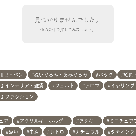
見つかりませんでした。
他の条件で探してみましょう。
用具・ペン
ぬいぐるみ・あみぐるみ
バッグ
絵画
他 インテリア・雑貨
フェルト
アロマ
イヤリング
他 ファッション
共有方法を選択
ュア
アクリルキーホルダー
アクキー
ミニチュア
ぬい
巾着
レトロ
ナチュラル
タティング