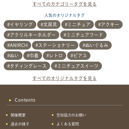
すべてのカテゴリータグを見る
人気のオリジナルタグ
イヤリング
文房具
ミニチュア
アクキー
アクリルキーホルダー
ミニチュアフード
ANIRCH
ステーショナリー
ぬいぐるみ
ぬい
巾着
レトロ
ピアス
タティングレース
ミニチュアスイーツ
共有方法を選択
すべてのオリジナルタグを見る
Contents
開催概要
告知協力のお願い
過去の様子
よくある質問