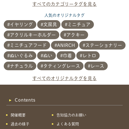
すべてのカテゴリータグを見る
人気のオリジナルタグ
イヤリング
文房具
ミニチュア
アクリルキーホルダー
アクキー
ミニチュアフード
ANIRCH
ステーショナリー
ぬいぐるみ
ぬい
巾着
レトロ
ナチュラル
タティングレース
レース
共有方法を選択
すべてのオリジナルタグを見る
Contents
開催概要
告知協力のお願い
過去の様子
よくある質問