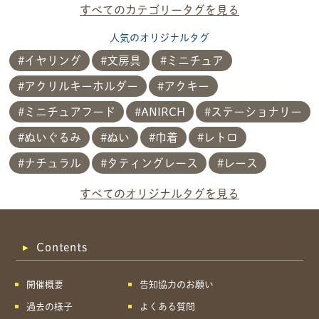
すべてのカテゴリータグを見る
人気のオリジナルタグ
イヤリング
文房具
ミニチュア
アクリルキーホルダー
アクキー
ミニチュアフード
ANIRCH
ステーショナリー
ぬいぐるみ
ぬい
巾着
レトロ
ナチュラル
タティングレース
レース
共有方法を選択
すべてのオリジナルタグを見る
Contents
開催概要
告知協力のお願い
過去の様子
よくある質問