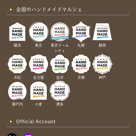
全国のハンドメイドマルシェ
横浜
東京
東京ドーム
札幌
静岡
シティ
浜松
名古屋
金沢
京都
神戸
瀬戸内
小倉
博多
Official Account