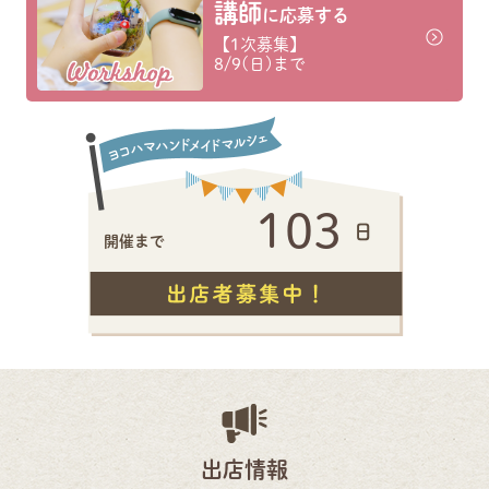
講師
に応募する
【1次募集】
8/9(日)まで
103
開催まで
出店情報