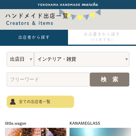
ハンドメイド出店一覧
Creators ＆ items
お品書きから探す
出店者から探す
(11月下旬)
全ての出店者一覧
little.wagon
KANAMEGLASS