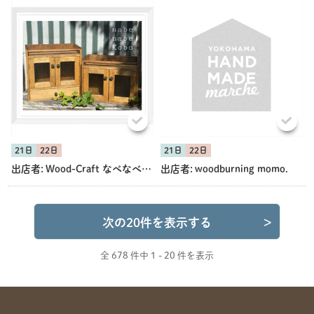
21日
22日
21日
22日
出店者:
Wood-Craft なべなべ工房
出店者:
woodburning momo.
次の20件を表示する
>
全 678 件中
1 - 20 件を表示