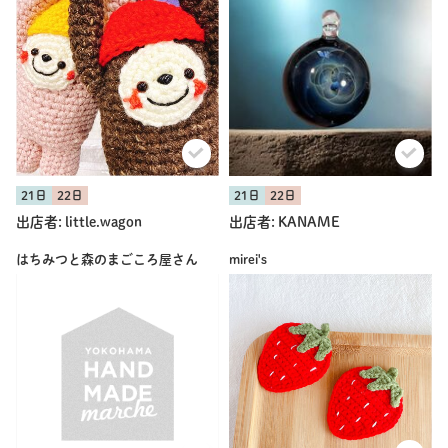
21日
22日
21日
22日
出店者:
little.wagon
出店者:
KANAME
はちみつと森のまごころ屋さん
mirei's