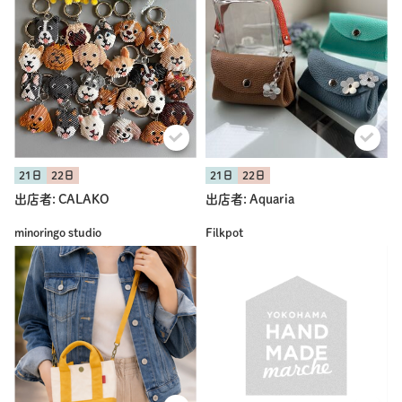
21日
22日
21日
22日
出店者:
CALAKO
出店者:
Aquaria
minoringo studio
Filkpot