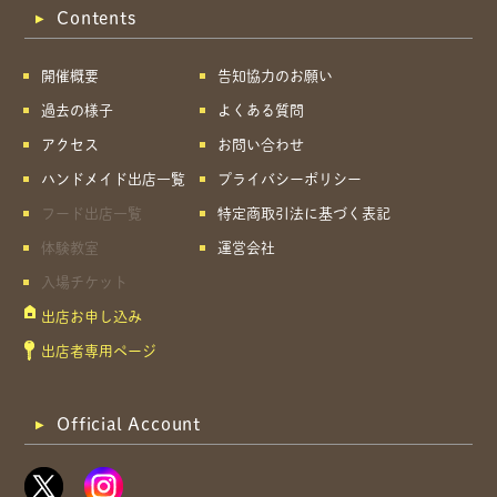
Contents
開催概要
告知協力のお願い
過去の様子
よくある質問
アクセス
お問い合わせ
ハンドメイド出店一覧
プライバシーポリシー
フード出店一覧
特定商取引法に基づく表記
体験教室
運営会社
入場チケット
出店お申し込み
出店者専用ページ
Official Account