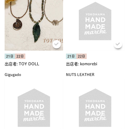
21日
22日
21日
22日
出店者:
TOY DOLL
出店者:
komorebi
Gigugado
NUTS LEATHER