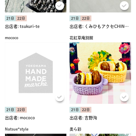
21日
22日
21日
22日
出店者:
tsukuri-te
出店者:
くみひもアクセCHINNA～ちな～
mococo
花紅草庵別館
21日
22日
21日
22日
出店者:
mococo
出店者:
吉野洵
Natsue*style
美ら彩