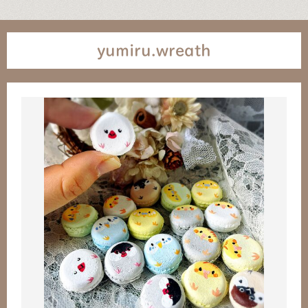
yumiru.wreath