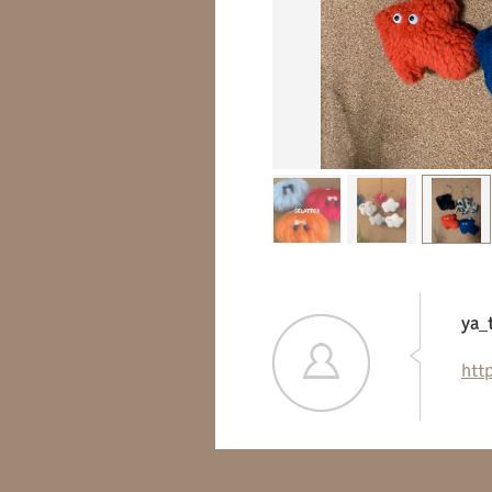
ya_
htt