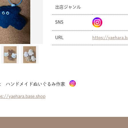
出店ジャンル
SNS
共有方法を選択
URL
https://yaehara.b
t
ハンドメイドぬいぐるみ作家
ps://yaehara.base.shop