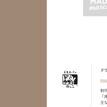
ド
htt
制
「
主