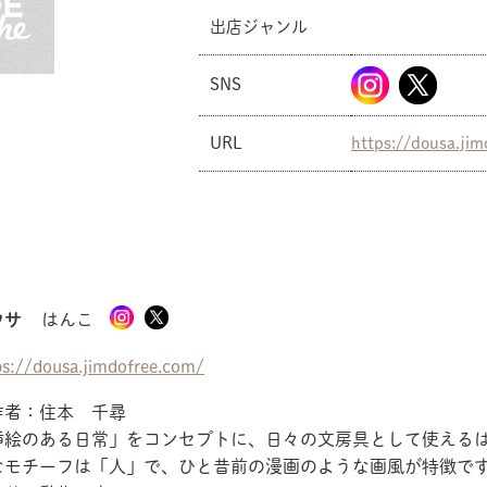
出店ジャンル
SNS
URL
https://dousa.ji
共有方法を選択
ウサ
はんこ
ps://dousa.jimdofree.com/
作者：住本 千尋
挿絵のある日常」をコンセプトに、日々の文房具として使える
なモチーフは「人」で、ひと昔前の漫画のような画風が特徴で