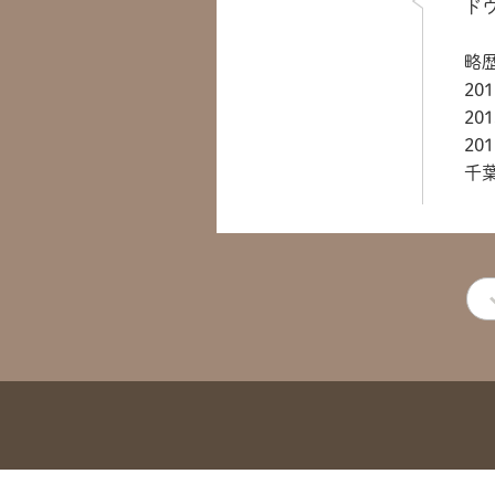
ド
略
2
2
2
千