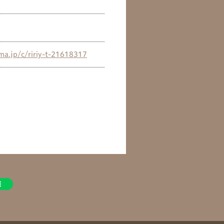
ma.jp/c/ririy-t-21618317