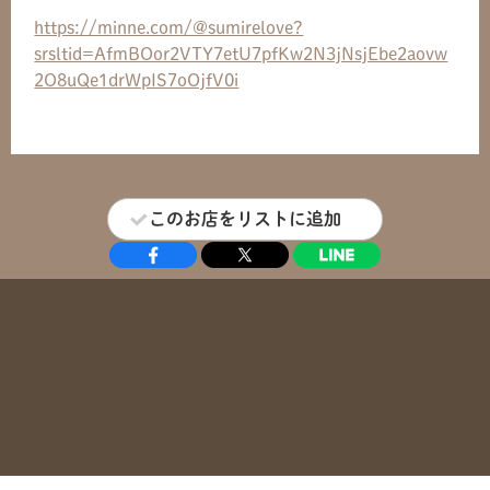
https://minne.com/@sumirelove?
srsltid=AfmBOor2VTY7etU7pfKw2N3jNsjEbe2aovw
2O8uQe1drWpIS7oOjfV0i
このお店をリストに追加