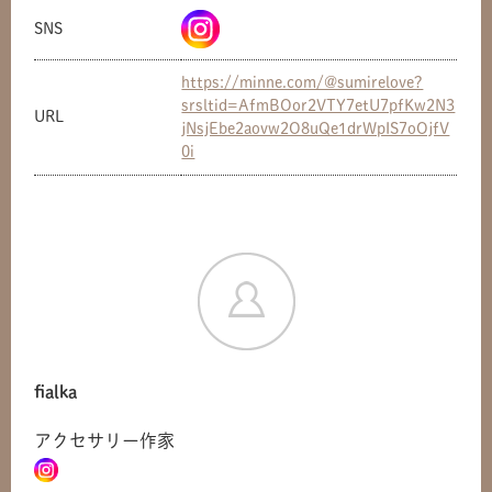
SNS
https://minne.com/@sumirelove?
srsltid=AfmBOor2VTY7etU7pfKw2N3
URL
jNsjEbe2aovw2O8uQe1drWpIS7oOjfV
0i
fialka
アクセサリー作家