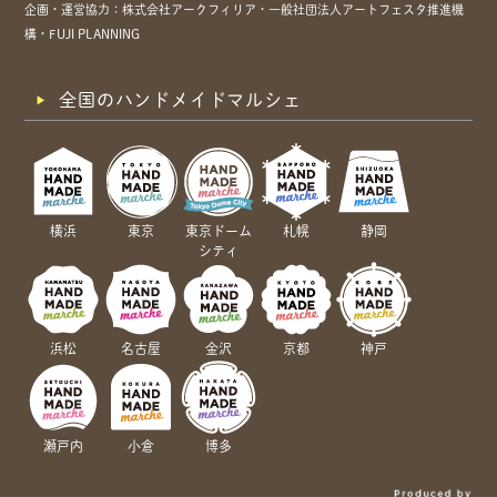
企画・運営協力：株式会社アークフィリア・一般社団法人アートフェスタ推進機
構・FUJI PLANNING
全国のハンドメイドマルシェ
横浜
東京
東京ドーム
札幌
静岡
シティ
浜松
名古屋
金沢
京都
神戸
瀬戸内
小倉
博多